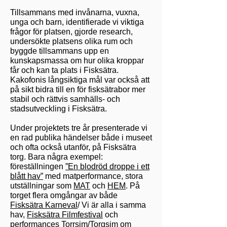
Tillsammans med invånarna, vuxna,
unga och barn, identifierade vi viktiga
frågor för platsen, gjorde research,
undersökte platsens olika rum och
byggde tillsammans upp en
kunskapsmassa om hur olika kroppar
får och kan ta plats i Fisksätra.
Kakofonis långsiktiga mål var också att
på sikt bidra till en för fisksätrabor mer
stabil och rättvis samhälls- och
stadsutveckling i Fisksätra.
Under projektets tre år presenterade vi
en rad publika händelser både i museet
och ofta också utanför, på Fisksätra
torg. Bara några exempel:
föreställningen
”En blodröd droppe i ett
blått hav”
med matperformance, stora
utställningar som
MAT
och
HEM
. På
torget flera omgångar av både
Fisksätra Karneval
/ Vi är alla i samma
hav,
Fisksätra Filmfestival
och
performances
Torrsim/Torgsim
om