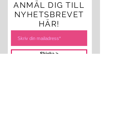
ANMÄL DIG TILL
NYHETSBREVET
HÄR!
Skicka >
VÅRA SOCIALA
MEDIER
Facebook
,
Instagram,
Vimeo
HAR DU EN