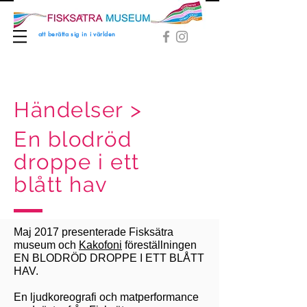
att berätta sig in i världen
Händelser >
En blodröd
droppe i ett
blått hav
Maj 2017 presenterade Fisksätra
museum
och
Kakofoni
föreställningen
EN BLODRÖD DROPPE I ETT BLÅTT
HAV.
En ljudkoreografi och matperformance