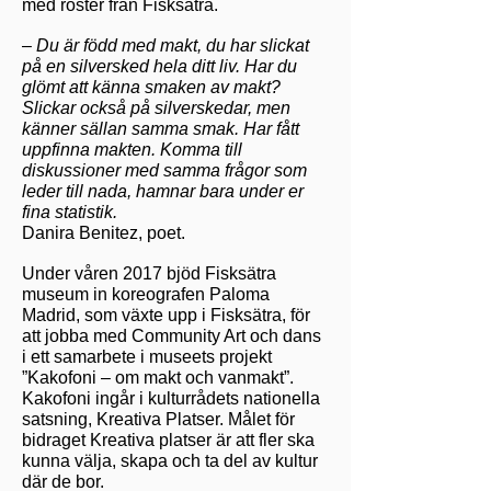
med röster från Fisksätra.
–
Du är född med makt, du har slickat
på en silversked hela ditt liv. Har du
glömt att känna smaken av makt?
Slickar också på silverskedar, men
känner sällan samma smak. Har fått
uppfinna makten. Komma till
diskussioner med samma frågor som
leder till nada, hamnar bara under er
fina statistik.
Danira Benitez, poet.
Under våren 2017 bjöd Fisksätra
museum in koreografen Paloma
Madrid, som växte upp i Fisksätra, för
att jobba med Community Art och dans
i ett samarbete i museets projekt
”Kakofoni – om makt och vanmakt”.
Kakofoni ingår i kulturrådets nationella
satsning, Kreativa Platser. Målet för
bidraget Kreativa platser är att fler ska
kunna välja, skapa och ta del av kultur
där de bor.