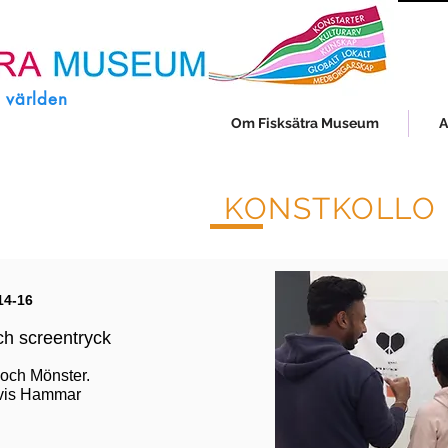
i världen
Om Fisksätra Museum
A
KONSTKOLLO 
4-16
och screentryck
 och Mönster.
ovis Hammar